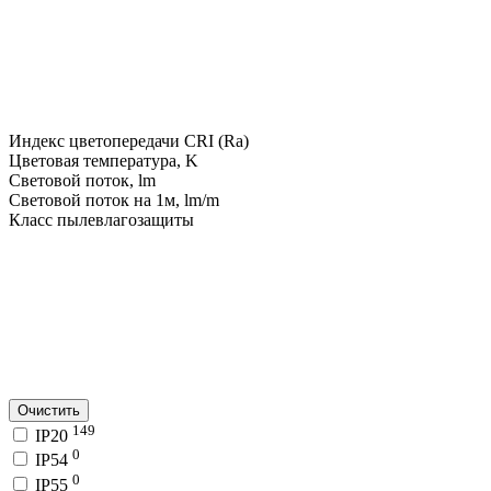
Индекс цветопередачи CRI (Ra)
Цветовая температура, K
Световой поток, lm
Световой поток на 1м, lm/m
Класс пылевлагозащиты
Очистить
149
IP20
0
IP54
0
IP55