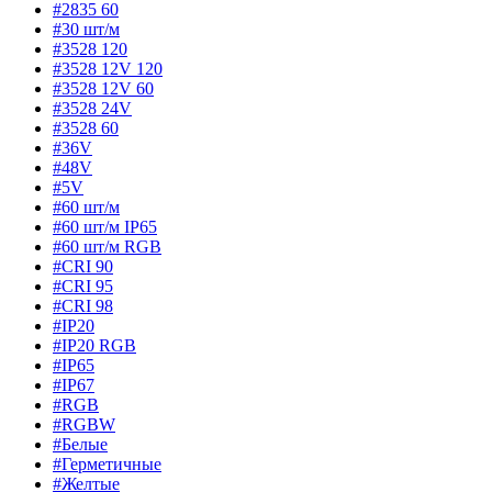
#2835 60
#30 шт/м
#3528 120
#3528 12V 120
#3528 12V 60
#3528 24V
#3528 60
#36V
#48V
#5V
#60 шт/м
#60 шт/м IP65
#60 шт/м RGB
#CRI 90
#CRI 95
#CRI 98
#IP20
#IP20 RGB
#IP65
#IP67
#RGB
#RGBW
#Белые
#Герметичные
#Желтые