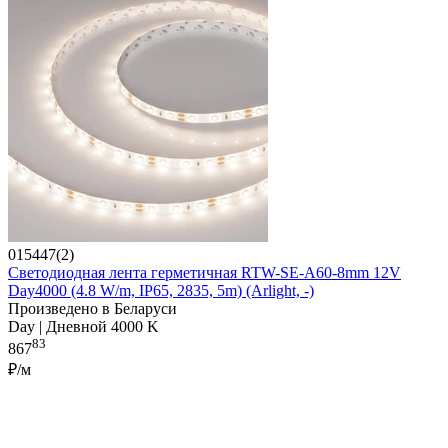
015447(2)
Светодиодная лента герметичная RTW-SE-A60-8mm 12V
Day4000 (4.8 W/m, IP65, 2835, 5m) (Arlight, -)
Произведено в Беларуси
Day | Дневной 4000 K
83
867
₽/м