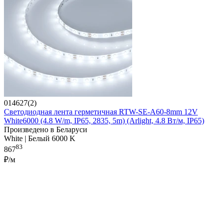
014627(2)
Светодиодная лента герметичная RTW-SE-A60-8mm 12V
White6000 (4.8 W/m, IP65, 2835, 5m) (Arlight, 4.8 Вт/м, IP65)
Произведено в Беларуси
White | Белый 6000 K
83
867
₽/м