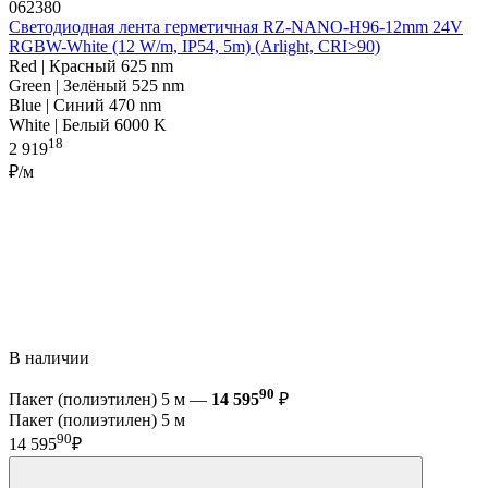
062380
Светодиодная лента герметичная RZ-NANO-H96-12mm 24V
RGBW-White (12 W/m, IP54, 5m) (Arlight, CRI>90)
Red | Красный 625 nm
Green | Зелёный 525 nm
Blue | Синий 470 nm
White | Белый 6000 K
18
2 919
₽/м
В наличии
90
Пакет (полиэтилен) 5 м —
14 595
₽
Пакет (полиэтилен) 5 м
90
14 595
₽