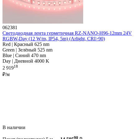
062381
Светодиодная лента герметичная RZ-NANO-H96-12mm 24V
RGBW-Day (12 W/m, IP54, 5m) (Arlight, CRI>90)
Red | Красный 625 nm
Green | Зелёный 525 nm
Blue | Синий 470 nm
Day | Дневной 4000 K
18
2 919
₽/м
В наличии
90