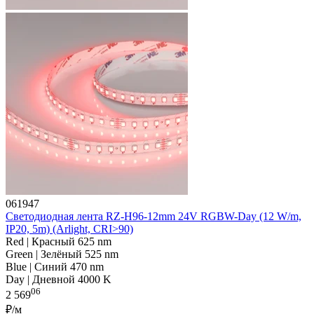
061947
Светодиодная лента RZ-H96-12mm 24V RGBW-Day (12 W/m,
IP20, 5m) (Arlight, CRI>90)
Red | Красный 625 nm
Green | Зелёный 525 nm
Blue | Синий 470 nm
Day | Дневной 4000 K
06
2 569
₽/м