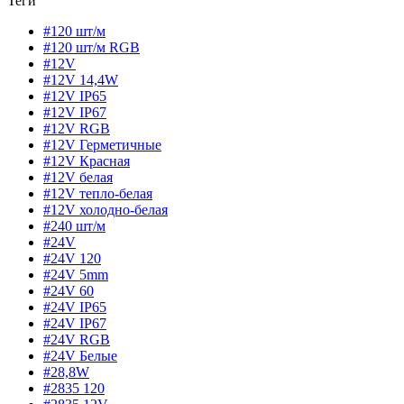
Теги
#120 шт/м
#120 шт/м RGB
#12V
#12V 14,4W
#12V IP65
#12V IP67
#12V RGB
#12V Герметичные
#12V Красная
#12V белая
#12V тепло-белая
#12V холодно-белая
#240 шт/м
#24V
#24V 120
#24V 5mm
#24V 60
#24V IP65
#24V IP67
#24V RGB
#24V Белые
#28,8W
#2835 120