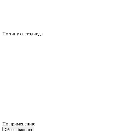
По типу светодиода
По применению
Сброс фильтра