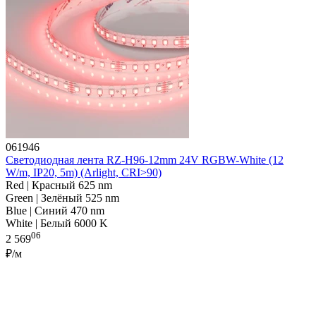
061946
Светодиодная лента RZ-H96-12mm 24V RGBW-White (12
W/m, IP20, 5m) (Arlight, CRI>90)
Red | Красный 625 nm
Green | Зелёный 525 nm
Blue | Синий 470 nm
White | Белый 6000 K
06
2 569
₽/м