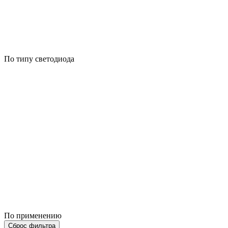
По типу светодиода
По применению
Сброс фильтра