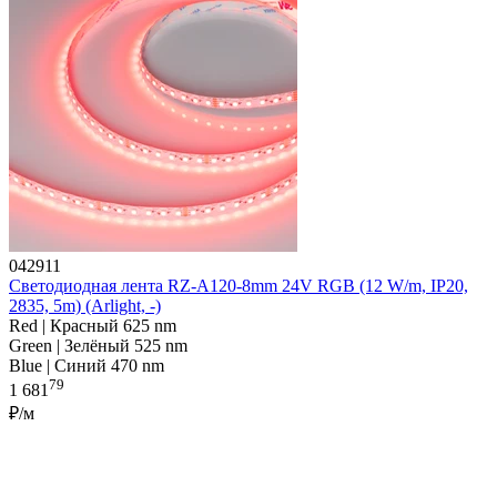
042911
Светодиодная лента RZ-A120-8mm 24V RGB (12 W/m, IP20,
2835, 5m) (Arlight, -)
Red | Красный 625 nm
Green | Зелёный 525 nm
Blue | Синий 470 nm
79
1 681
₽/м