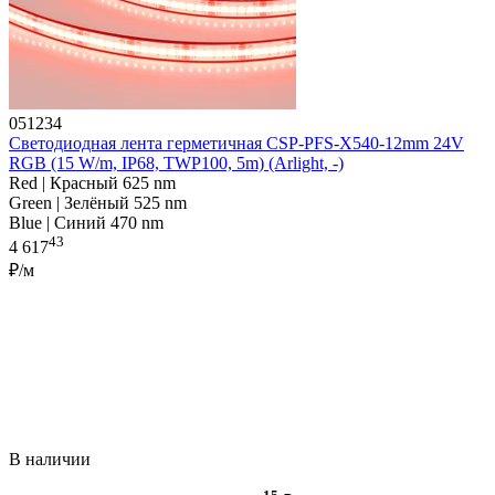
051234
Светодиодная лента герметичная CSP-PFS-X540-12mm 24V
RGB (15 W/m, IP68, TWP100, 5m) (Arlight, -)
Red | Красный 625 nm
Green | Зелёный 525 nm
Blue | Синий 470 nm
43
4 617
₽/м
В наличии