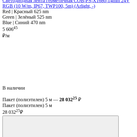
Светодиодная лента герметичная COB-PS-X1680-14mm 24V
RGB (10 W/m, IP67, TWP100, 5m) (Arlight, -)
Red | Красный 625 nm
Green | Зелёный 525 nm
Blue | Синий 470 nm
45
5 606
₽/м
В наличии
25
Пакет (полиэтилен) 5 м —
28 032
₽
Пакет (полиэтилен) 5 м
25
28 032
₽