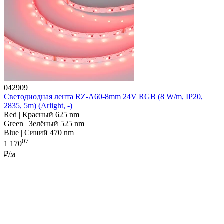
042909
Светодиодная лента RZ-A60-8mm 24V RGB (8 W/m, IP20,
2835, 5m) (Arlight, -)
Red | Красный 625 nm
Green | Зелёный 525 nm
Blue | Синий 470 nm
07
1 170
₽/м