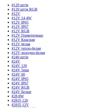
#120 шт/м
#120 шт/м RGB
#12V
#12V 14,4W
#12V IP65
#12V IP67
#12V RGB
#12V Герметичные
#12V Красная
#12V белая
#12V тепло-белая
#12V холодно-белая
#240 шт/м
#24V
#24V 120
#24V 5mm
#24V 60
#24V IP65
#24V IP67
#24V RGB
#24V Белые
#28,8W
#2835 120
#2835 12V