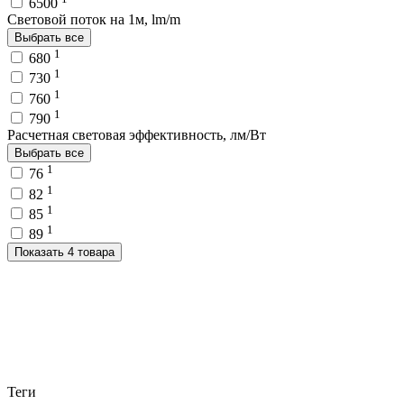
6500
Световой поток на 1м, lm/m
Выбрать все
1
680
1
730
1
760
1
790
Расчетная световая эффективность, лм/Вт
Выбрать все
1
76
1
82
1
85
1
89
Показать 4 товара
Теги