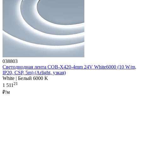
038803
Светодиодная лента COB-X420-4mm 24V White6000 (10 W/m,
IP20, CSP, 5m) (Arlight, узкая)
White | Белый 6000 K
21
1 511
₽/м