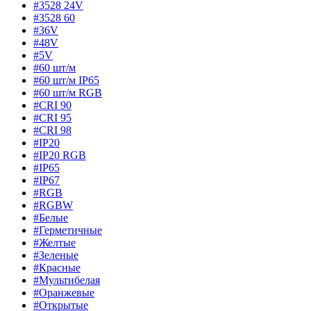
#3528 24V
#3528 60
#36V
#48V
#5V
#60 шт/м
#60 шт/м IP65
#60 шт/м RGB
#CRI 90
#CRI 95
#CRI 98
#IP20
#IP20 RGB
#IP65
#IP67
#RGB
#RGBW
#Белые
#Герметичные
#Желтые
#Зеленые
#Красные
#Мультибелая
#Оранжевые
#Открытые