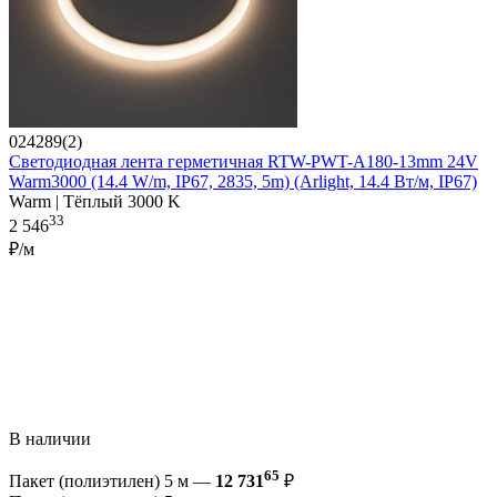
024289(2)
Светодиодная лента герметичная RTW-PWT-A180-13mm 24V
Warm3000 (14.4 W/m, IP67, 2835, 5m) (Arlight, 14.4 Вт/м, IP67)
Warm | Тёплый 3000 K
33
2 546
₽/м
В наличии
65
Пакет (полиэтилен) 5 м —
12 731
₽