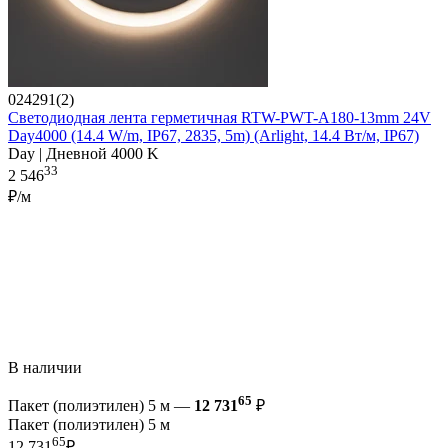
024291(2)
Светодиодная лента герметичная RTW-PWT-A180-13mm 24V
Day4000 (14.4 W/m, IP67, 2835, 5m) (Arlight, 14.4 Вт/м, IP67)
Day | Дневной 4000 K
33
2 546
₽/м
В наличии
65
Пакет (полиэтилен) 5 м —
12 731
₽
Пакет (полиэтилен) 5 м
65
12 731
₽