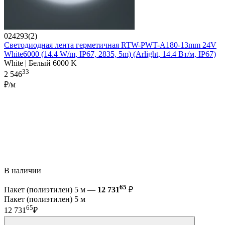
024293(2)
Светодиодная лента герметичная RTW-PWT-A180-13mm 24V
White6000 (14.4 W/m, IP67, 2835, 5m) (Arlight, 14.4 Вт/м, IP67)
White | Белый 6000 K
33
2 546
₽/м
В наличии
65
Пакет (полиэтилен) 5 м —
12 731
₽
Пакет (полиэтилен) 5 м
65
12 731
₽