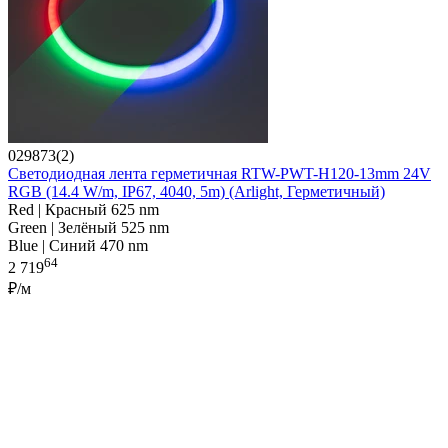
029873(2)
Светодиодная лента герметичная RTW-PWT-H120-13mm 24V
RGB (14.4 W/m, IP67, 4040, 5m) (Arlight, Герметичный)
Red | Красный 625 nm
Green | Зелёный 525 nm
Blue | Синий 470 nm
64
2 719
₽/м