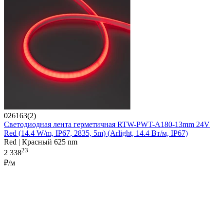
026163(2)
Светодиодная лента герметичная RTW-PWT-A180-13mm 24V
Red (14.4 W/m, IP67, 2835, 5m) (Arlight, 14.4 Вт/м, IP67)
Red | Красный 625 nm
23
2 338
₽/м