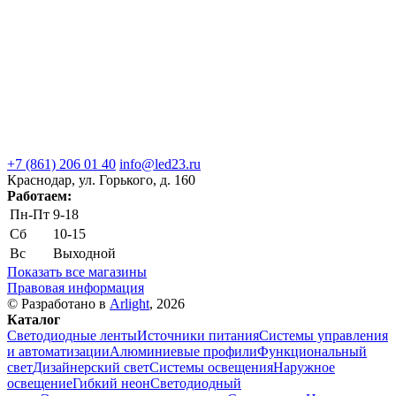
+7 (861) 206 01 40
info@led23.ru
Краснодар, ул. Горького, д. 160
Работаем:
Пн-Пт
9-18
Сб
10-15
Вс
Выходной
Показать все магазины
Правовая информация
© Разработано в
Arlight
, 2026
Каталог
Светодиодные ленты
Источники питания
Системы управления
и автоматизации
Алюминиевые профили
Функциональный
свет
Дизайнерский свет
Системы освещения
Наружное
освещение
Гибкий неон
Светодиодный