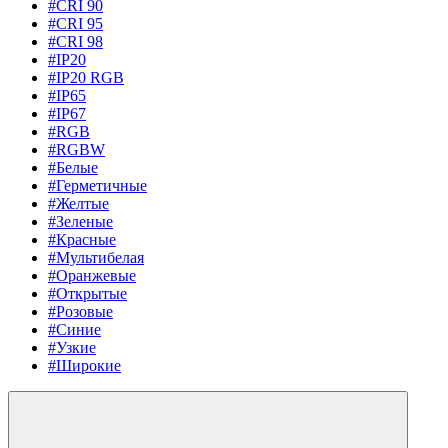
#CRI 90
#CRI 95
#CRI 98
#IP20
#IP20 RGB
#IP65
#IP67
#RGB
#RGBW
#Белые
#Герметичные
#Желтые
#Зеленые
#Красные
#Мультибелая
#Оранжевые
#Открытые
#Розовые
#Синие
#Узкие
#Широкие