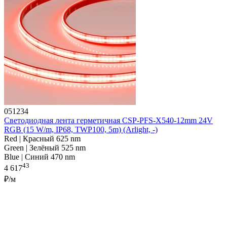
051234
Светодиодная лента герметичная CSP-PFS-X540-12mm 24V
RGB (15 W/m, IP68, TWP100, 5m) (Arlight, -)
Red | Красный 625 nm
Green | Зелёный 525 nm
Blue | Синий 470 nm
43
4 617
₽/м