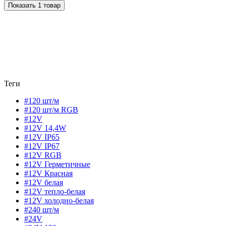
Показать 1 товар
Теги
#120 шт/м
#120 шт/м RGB
#12V
#12V 14,4W
#12V IP65
#12V IP67
#12V RGB
#12V Герметичные
#12V Красная
#12V белая
#12V тепло-белая
#12V холодно-белая
#240 шт/м
#24V