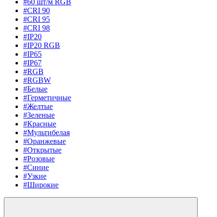
#60 шт/м RGB
#CRI 90
#CRI 95
#CRI 98
#IP20
#IP20 RGB
#IP65
#IP67
#RGB
#RGBW
#Белые
#Герметичные
#Желтые
#Зеленые
#Красные
#Мультибелая
#Оранжевые
#Открытые
#Розовые
#Синие
#Узкие
#Широкие