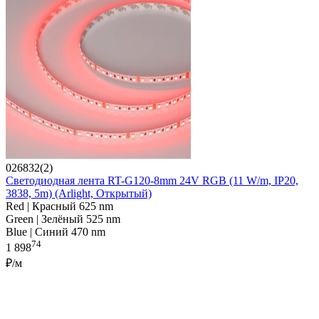
026832(2)
Светодиодная лента RT-G120-8mm 24V RGB (11 W/m, IP20,
3838, 5m) (Arlight, Открытый)
Red | Красный 625 nm
Green | Зелёный 525 nm
Blue | Синий 470 nm
74
1 898
₽/м