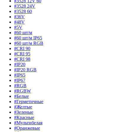
#3528 12V 60
#3528 24V
#3528 60
#36V
#48V
#5V
#60 шт/м
#60 шт/м IP65
#60 шт/м RGB
#CRI 90
#CRI 95
#CRI 98
#IP20
#IP20 RGB
#IP65
#IP67
#RGB
#RGBW
#Белые
#Герметичные
#Желтые
#Зеленые
#Красные
#Мультибелая
#Оранжевые