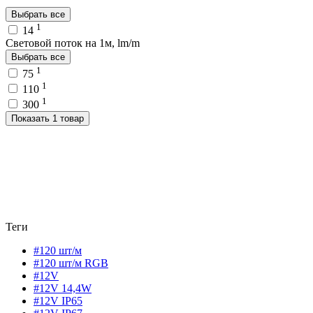
Выбрать все
1
14
Световой поток на 1м, lm/m
Выбрать все
1
75
1
110
1
300
Показать 1 товар
Теги
#120 шт/м
#120 шт/м RGB
#12V
#12V 14,4W
#12V IP65